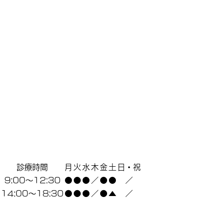
診療時間
月
火
水
木
金
土
日・祝
9:00～12:30
●
●
●
／
●
●
／
14:00～18:30
●
●
●
／
●
▲
／