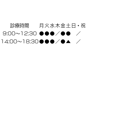
診療時間
月
火
水
木
金
土
日・祝
9:00～12:30
●
●
●
／
●
●
／
14:00～18:30
●
●
●
／
●
▲
／