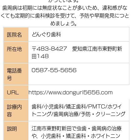
歯周病は初期には無症状なことが多いため、違和感がな
くても定期的に歯科検診を受けて、予防や早期発見につと
めましょう。
どんぐり歯科
医院名
〒483-8427 愛知県江南市東野町新
所在地
田148
0587-55-5656
電話番
号
URL
https://www.donguri5656.com
歯科/小児歯科/矯正歯科/PMTC/ホワイ
診療内
トニング/歯周病治療/予防・クリーニング
容
江南市東野町新田で虫歯・歯周病の治療
説明
や、小児歯科・矯正歯科・ホワイトニン