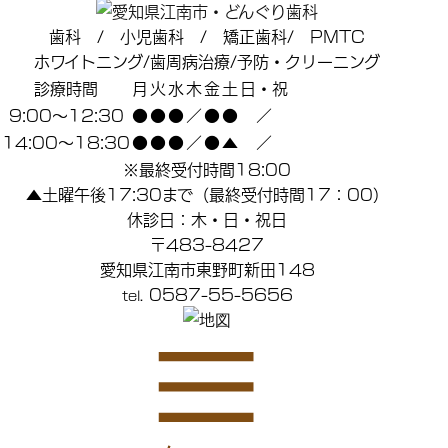
歯科 / 小児歯科 / 矯正歯科/ PMTC
ホワイトニング/歯周病治療/予防・クリーニング
診療時間
月
火
水
木
金
土
日・祝
9:00～12:30
●
●
●
／
●
●
／
14:00～18:30
●
●
●
／
●
▲
／
※最終受付時間18:00
▲土曜午後17:30まで（最終受付時間17：00）
休診日：木・日・祝日
〒483-8427
愛知県江南市東野町新田148
0587-55-5656
tel.