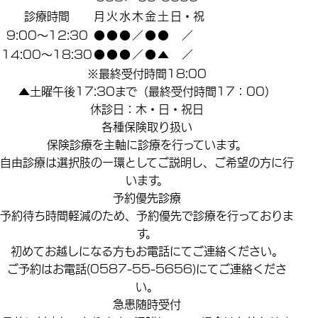
診療時間
月
火
水
木
金
土
日・祝
9:00～12:30
●
●
●
／
●
●
／
14:00～18:30
●
●
●
／
●
▲
／
※最終受付時間18:00
▲土曜午後17:30まで（最終受付時間17：00）
休診日：木・日・祝日
各種保険取り扱い
保険診療を主軸に診療を行っています。
自由診療は選択肢の一環としてご説明し、ご希望の方に行
います。
予約優先診療
予約待ち時間軽減のため、予約優先で診療を行っておりま
す。
初めてお越しになる方もお電話にてご連絡ください。
ご予約はお電話(0587-55-5656)にてご連絡くださ
い。
急患随時受付