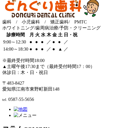
歯科 / 小児歯科 / 矯正歯科/ PMTC
ホワイトニング/歯周病治療/予防・クリーニング
診療時間
月
火
水
木
金
土
日・祝
9:00～12:30
●
●
●
／
●
●
／
14:00～18:30
●
●
●
／
●
▲
／
※最終受付時間18:00
▲土曜午後17:30まで（最終受付時間17：00）
休診日：木・日・祝日
〒483-8427
愛知県江南市東野町新田148
0587-55-5656
tel.