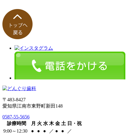
〒483-8427
愛知県江南市東野町新田148
0587-55-5656
診療時間
月
火
水
木
金
土
日・祝
9:00～12:30
●
●
●
／
●
●
／