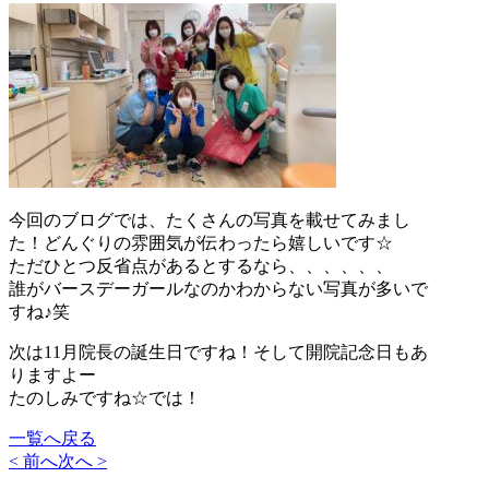
今回のブログでは、たくさんの写真を載せてみまし
た！どんぐりの雰囲気が伝わったら嬉しいです☆
ただひとつ反省点があるとするなら、、、、、、
誰がバースデーガールなのかわからない写真が多いで
すね♪笑
次は11月院長の誕生日ですね！そして開院記念日もあ
りますよー
たのしみですね☆では！
一覧へ戻る
< 前へ
次へ >