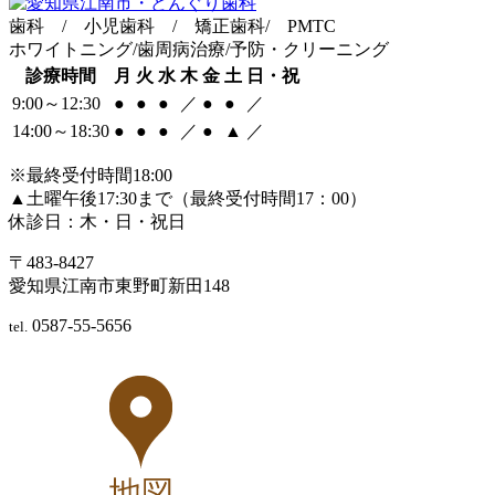
歯科 / 小児歯科 / 矯正歯科/ PMTC
ホワイトニング/歯周病治療/予防・クリーニング
診療時間
月
火
水
木
金
土
日・祝
9:00～12:30
●
●
●
／
●
●
／
14:00～18:30
●
●
●
／
●
▲
／
※最終受付時間18:00
▲土曜午後17:30まで（最終受付時間17：00）
休診日：木・日・祝日
〒483-8427
愛知県江南市東野町新田148
0587-55-5656
tel.