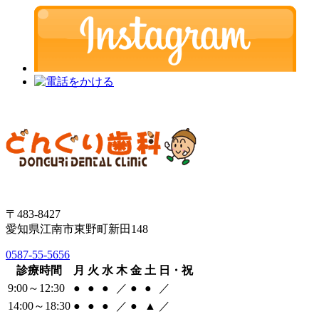
〒483-8427
愛知県江南市東野町新田148
0587-55-5656
診療時間
月
火
水
木
金
土
日・祝
9:00～12:30
●
●
●
／
●
●
／
14:00～18:30
●
●
●
／
●
▲
／