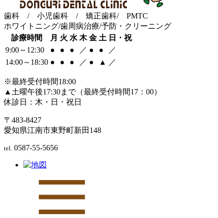
歯科 / 小児歯科 / 矯正歯科/ PMTC
ホワイトニング/歯周病治療/予防・クリーニング
診療時間
月
火
水
木
金
土
日・祝
9:00～12:30
●
●
●
／
●
●
／
14:00～18:30
●
●
●
／
●
▲
／
※最終受付時間18:00
▲土曜午後17:30まで（最終受付時間17：00）
休診日：木・日・祝日
〒483-8427
愛知県江南市東野町新田148
0587-55-5656
tel.