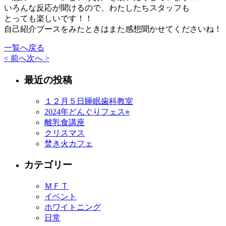
いろんな反応が聞けるので、わたしたちスタッフも
とっても楽しいです！！
自己紹介ブースをみたときはまた感想聞かせてくださいね！
一覧へ戻る
< 前へ
次へ >
最近の投稿
１２月５日睡眠歯科教室
2024年どんぐりフェス⭐︎
離乳食講座
クリスマス
焚き火カフェ
カテゴリー
ＭＦＴ
イベント
ホワイトニング
日常