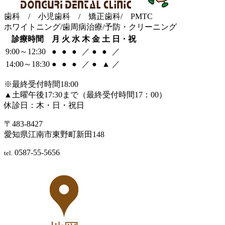
歯科 / 小児歯科 / 矯正歯科/ PMTC
ホワイトニング/歯周病治療/予防・クリーニング
診療時間
月
火
水
木
金
土
日・祝
9:00～12:30
●
●
●
／
●
●
／
14:00～18:30
●
●
●
／
●
▲
／
※最終受付時間18:00
▲土曜午後17:30まで（最終受付時間17：00）
休診日：木・日・祝日
〒483-8427
愛知県江南市東野町新田148
0587-55-5656
tel.