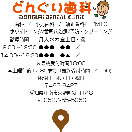
歯科 / 小児歯科 / 矯正歯科/ PMTC
ホワイトニング/歯周病治療/予防・クリーニング
診療時間
月
火
水
木
金
土
日・祝
9:00～12:30
●
●
●
／
●
●
／
14:00～18:30
●
●
●
／
●
▲
／
※最終受付時間18:00
▲土曜午後17:30まで（最終受付時間17：00）
休診日：木・日・祝日
〒483-8427
愛知県江南市東野町新田148
0587-55-5656
tel.