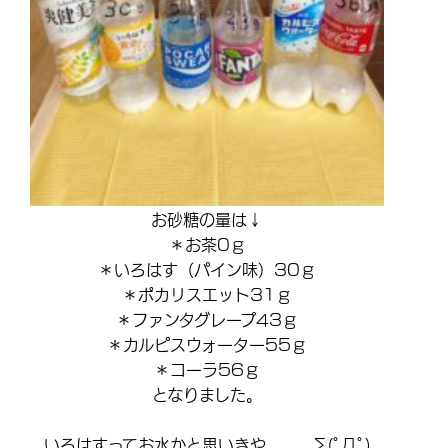
お砂糖の量は↓
＊お茶0ｇ
＊いろはす（パイン味）30ｇ
＊ポカリスエット31ｇ
＊ファンタグレープ43ｇ
＊カルピスウォーター55ｇ
＊コーラ56ｇ
となりました。
いろはすってお水かと思いきや、、、∑(ﾟДﾟ)