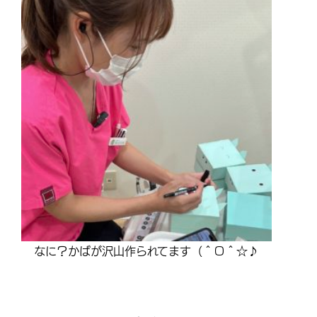
なに？かばが沢山作られてます（＾Ｏ＾☆♪