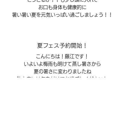
お口も身体も健康的に
暑い暑い夏を元気いっぱい過ごしましょう！！
夏フェス予約開始！
こんにちは！藤江です！
いよいよ梅雨も明けて蒸し暑さから
夏の暑さに変わりましたね
熱中症には気を付けてお過ごしくださいね
さて、７月１日～はなんと！
どんぐり１年に１度の一大イベントである
夏フェス２０２２の予約が始まりました！
ぱちぱちぱちぱちーーーーーー！！！！